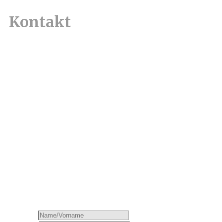
Kontakt
Sie können mich gerne per
Diese E-Mail-Adresse ist vor
Spambots geschützt! Zur
Anzeige muss JavaScript
eingeschaltet sein.
erreichen –
oder direkt über nachstehendes
Kontaktformular.
Name