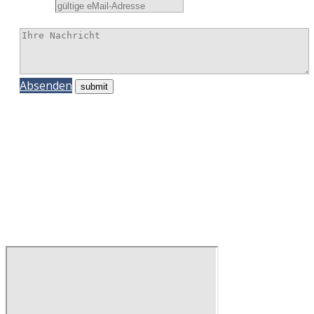
E-Mail
Nachricht
Absenden
Vielen Dank für Ihre Mitteilung. Wir
melden uns zeitnah bei Ihnen.
Hat leider nicht geklappt. Bitte senden
Sie uns doch eine eMail an
Diese E-
Mail-Adresse ist vor Spambots
geschützt! Zur Anzeige muss JavaScript
eingeschaltet sein.
.